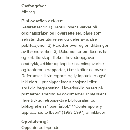
Omfang/fag:
Alle fag
Bibliografien dekker:
Referanser til: 1) Henrik Ibsens verker på
originalspråket og i oversettelser, både som
selvstendige utgivelser og deler av andre
publikasjoner. 2) Parodier over og omdiktninger
av Ibsens verker. 3) Dokumenter om Ibsens liv
og forfatterskap: Bøker, hovedoppgaver,
småtrykk, artikler og kapitler i samlingsverker
og konferanserapporter, i tidsskrifter og aviser.
Referanser til videogram og lydopptak er også
inkludert. I prinsippet ingen nasjonal eller
språklig begrensning. Hovedsaklig basert på
primærregistrering av dokumenter. Innførsler i
flere trykte, retrospektive bibliografier og
bibliografien i "Ibsenårbok" / "Contemporary
approaches to Ibsen" (1953-1997) er inkludert.
Oppdatering:
Oppdateres løpende