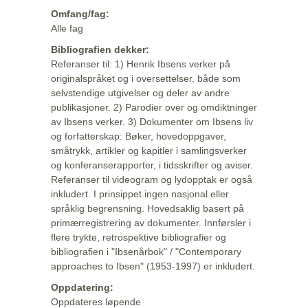
Omfang/fag:
Alle fag
Bibliografien dekker:
Referanser til: 1) Henrik Ibsens verker på
originalspråket og i oversettelser, både som
selvstendige utgivelser og deler av andre
publikasjoner. 2) Parodier over og omdiktninger
av Ibsens verker. 3) Dokumenter om Ibsens liv
og forfatterskap: Bøker, hovedoppgaver,
småtrykk, artikler og kapitler i samlingsverker
og konferanserapporter, i tidsskrifter og aviser.
Referanser til videogram og lydopptak er også
inkludert. I prinsippet ingen nasjonal eller
språklig begrensning. Hovedsaklig basert på
primærregistrering av dokumenter. Innførsler i
flere trykte, retrospektive bibliografier og
bibliografien i "Ibsenårbok" / "Contemporary
approaches to Ibsen" (1953-1997) er inkludert.
Oppdatering:
Oppdateres løpende