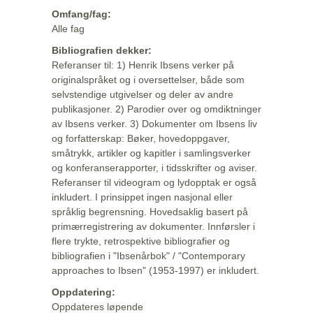
Omfang/fag:
Alle fag
Bibliografien dekker:
Referanser til: 1) Henrik Ibsens verker på
originalspråket og i oversettelser, både som
selvstendige utgivelser og deler av andre
publikasjoner. 2) Parodier over og omdiktninger
av Ibsens verker. 3) Dokumenter om Ibsens liv
og forfatterskap: Bøker, hovedoppgaver,
småtrykk, artikler og kapitler i samlingsverker
og konferanserapporter, i tidsskrifter og aviser.
Referanser til videogram og lydopptak er også
inkludert. I prinsippet ingen nasjonal eller
språklig begrensning. Hovedsaklig basert på
primærregistrering av dokumenter. Innførsler i
flere trykte, retrospektive bibliografier og
bibliografien i "Ibsenårbok" / "Contemporary
approaches to Ibsen" (1953-1997) er inkludert.
Oppdatering:
Oppdateres løpende