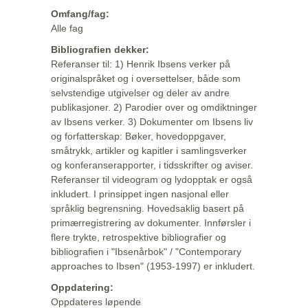
Omfang/fag:
Alle fag
Bibliografien dekker:
Referanser til: 1) Henrik Ibsens verker på
originalspråket og i oversettelser, både som
selvstendige utgivelser og deler av andre
publikasjoner. 2) Parodier over og omdiktninger
av Ibsens verker. 3) Dokumenter om Ibsens liv
og forfatterskap: Bøker, hovedoppgaver,
småtrykk, artikler og kapitler i samlingsverker
og konferanserapporter, i tidsskrifter og aviser.
Referanser til videogram og lydopptak er også
inkludert. I prinsippet ingen nasjonal eller
språklig begrensning. Hovedsaklig basert på
primærregistrering av dokumenter. Innførsler i
flere trykte, retrospektive bibliografier og
bibliografien i "Ibsenårbok" / "Contemporary
approaches to Ibsen" (1953-1997) er inkludert.
Oppdatering:
Oppdateres løpende