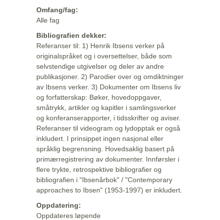
Omfang/fag:
Alle fag
Bibliografien dekker:
Referanser til: 1) Henrik Ibsens verker på
originalspråket og i oversettelser, både som
selvstendige utgivelser og deler av andre
publikasjoner. 2) Parodier over og omdiktninger
av Ibsens verker. 3) Dokumenter om Ibsens liv
og forfatterskap: Bøker, hovedoppgaver,
småtrykk, artikler og kapitler i samlingsverker
og konferanserapporter, i tidsskrifter og aviser.
Referanser til videogram og lydopptak er også
inkludert. I prinsippet ingen nasjonal eller
språklig begrensning. Hovedsaklig basert på
primærregistrering av dokumenter. Innførsler i
flere trykte, retrospektive bibliografier og
bibliografien i "Ibsenårbok" / "Contemporary
approaches to Ibsen" (1953-1997) er inkludert.
Oppdatering:
Oppdateres løpende