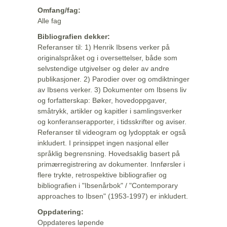
Omfang/fag:
Alle fag
Bibliografien dekker:
Referanser til: 1) Henrik Ibsens verker på
originalspråket og i oversettelser, både som
selvstendige utgivelser og deler av andre
publikasjoner. 2) Parodier over og omdiktninger
av Ibsens verker. 3) Dokumenter om Ibsens liv
og forfatterskap: Bøker, hovedoppgaver,
småtrykk, artikler og kapitler i samlingsverker
og konferanserapporter, i tidsskrifter og aviser.
Referanser til videogram og lydopptak er også
inkludert. I prinsippet ingen nasjonal eller
språklig begrensning. Hovedsaklig basert på
primærregistrering av dokumenter. Innførsler i
flere trykte, retrospektive bibliografier og
bibliografien i "Ibsenårbok" / "Contemporary
approaches to Ibsen" (1953-1997) er inkludert.
Oppdatering:
Oppdateres løpende