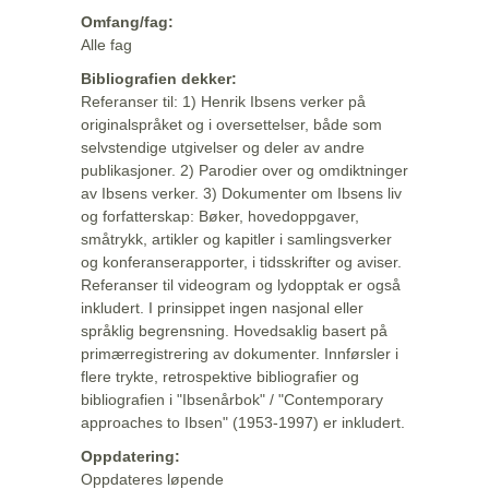
Omfang/fag:
Alle fag
Bibliografien dekker:
Referanser til: 1) Henrik Ibsens verker på
originalspråket og i oversettelser, både som
selvstendige utgivelser og deler av andre
publikasjoner. 2) Parodier over og omdiktninger
av Ibsens verker. 3) Dokumenter om Ibsens liv
og forfatterskap: Bøker, hovedoppgaver,
småtrykk, artikler og kapitler i samlingsverker
og konferanserapporter, i tidsskrifter og aviser.
Referanser til videogram og lydopptak er også
inkludert. I prinsippet ingen nasjonal eller
språklig begrensning. Hovedsaklig basert på
primærregistrering av dokumenter. Innførsler i
flere trykte, retrospektive bibliografier og
bibliografien i "Ibsenårbok" / "Contemporary
approaches to Ibsen" (1953-1997) er inkludert.
Oppdatering:
Oppdateres løpende