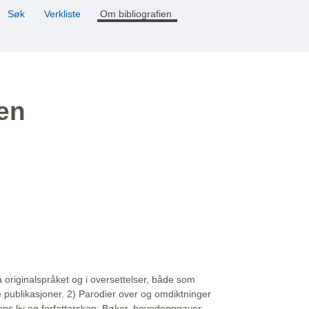
Søk
Verkliste
Om bibliografien
ien
å originalspråket og i oversettelser, både som
e publikasjoner. 2) Parodier over og omdiktninger
ns liv og forfatterskap: Bøker, hovedoppgaver,