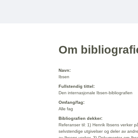
Om bibliograf
Navn:
Ibsen
Fullstendig tittel:
Den internasjonale Ibsen-bibliografien
Omfang/fag:
Alle fag
Bibliografien dekker:
Referanser til: 1) Henrik Ibsens verker p
selvstendige utgivelser og deler av andr
av Ibsens verker. 3) Dokumenter om Ibse