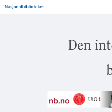
Den int
b