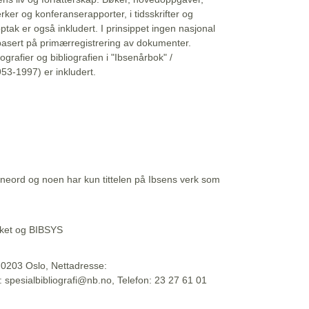
erker og konferanserapporter, i tidsskrifter og
ptak er også inkludert. I prinsippet ingen nasjonal
basert på primærregistrering av dokumenter.
liografier og bibliografien i "Ibsenårbok" /
53-1997) er inkludert.
eord og noen har kun tittelen på Ibsens verk som
teket og BIBSYS
, 0203 Oslo, Nettadresse:
t: spesialbibliografi@nb.no, Telefon: 23 27 61 01
 09:45:34