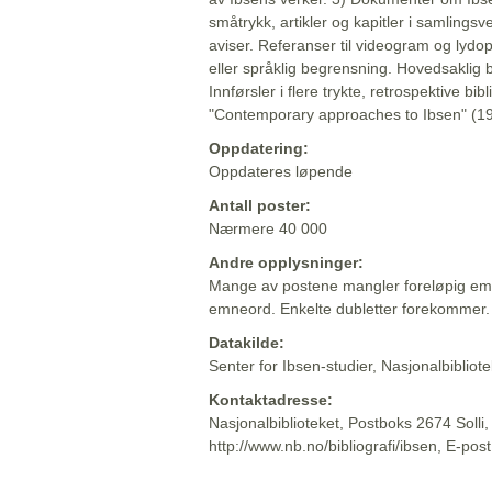
småtrykk, artikler og kapitler i samlingsv
aviser. Referanser til videogram og lydop
eller språklig begrensning. Hovedsaklig 
Innførsler i flere trykte, retrospektive bib
"Contemporary approaches to Ibsen" (19
Oppdatering:
Oppdateres løpende
Antall poster:
Nærmere 40 000
Andre opplysninger:
Mange av postene mangler foreløpig emn
emneord. Enkelte dubletter forekommer.
Datakilde:
Senter for Ibsen-studier, Nasjonalbiblio
Kontaktadresse:
Nasjonalbiblioteket, Postboks 2674 Solli
http://www.nb.no/bibliografi/ibsen, E-pos
Beskrivelsen sist oppdatert: 2022-06-20