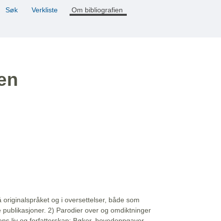
Søk
Verkliste
Om bibliografien
ien
å originalspråket og i oversettelser, både som
e publikasjoner. 2) Parodier over og omdiktninger
ns liv og forfatterskap: Bøker, hovedoppgaver,