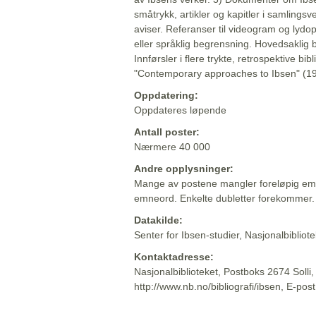
småtrykk, artikler og kapitler i samlingsv
aviser. Referanser til videogram og lydop
eller språklig begrensning. Hovedsaklig 
Innførsler i flere trykte, retrospektive bib
"Contemporary approaches to Ibsen" (19
Oppdatering:
Oppdateres løpende
Antall poster:
Nærmere 40 000
Andre opplysninger:
Mange av postene mangler foreløpig emn
emneord. Enkelte dubletter forekommer.
Datakilde:
Senter for Ibsen-studier, Nasjonalbiblio
Kontaktadresse:
Nasjonalbiblioteket, Postboks 2674 Solli
http://www.nb.no/bibliografi/ibsen, E-pos
Beskrivelsen sist oppdatert: 2022-06-20