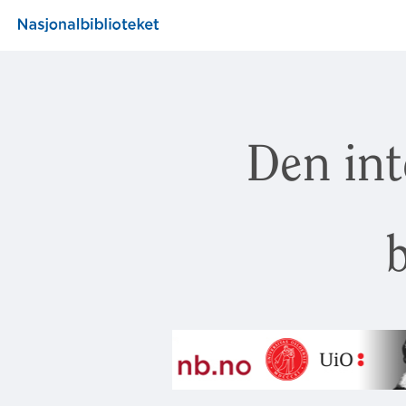
Den int
b