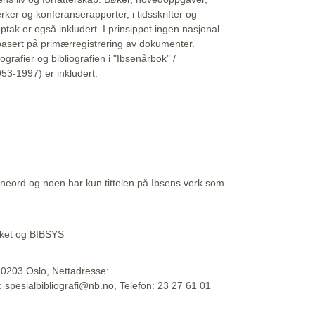
erker og konferanserapporter, i tidsskrifter og
ptak er også inkludert. I prinsippet ingen nasjonal
basert på primærregistrering av dokumenter.
liografier og bibliografien i "Ibsenårbok" /
53-1997) er inkludert.
eord og noen har kun tittelen på Ibsens verk som
teket og BIBSYS
, 0203 Oslo, Nettadresse:
t: spesialbibliografi@nb.no, Telefon: 23 27 61 01
 09:45:34