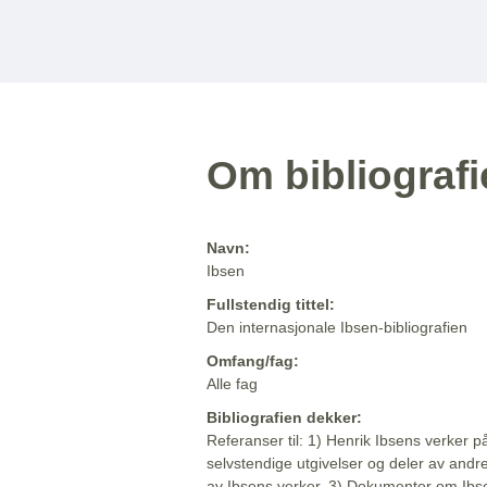
Om bibliograf
Navn:
Ibsen
Fullstendig tittel:
Den internasjonale Ibsen-bibliografien
Omfang/fag:
Alle fag
Bibliografien dekker:
Referanser til: 1) Henrik Ibsens verker p
selvstendige utgivelser og deler av andr
av Ibsens verker. 3) Dokumenter om Ibse