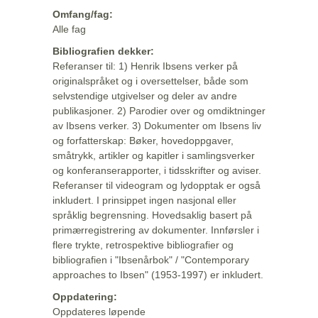
Omfang/fag:
Alle fag
Bibliografien dekker:
Referanser til: 1) Henrik Ibsens verker på
originalspråket og i oversettelser, både som
selvstendige utgivelser og deler av andre
publikasjoner. 2) Parodier over og omdiktninger
av Ibsens verker. 3) Dokumenter om Ibsens liv
og forfatterskap: Bøker, hovedoppgaver,
småtrykk, artikler og kapitler i samlingsverker
og konferanserapporter, i tidsskrifter og aviser.
Referanser til videogram og lydopptak er også
inkludert. I prinsippet ingen nasjonal eller
språklig begrensning. Hovedsaklig basert på
primærregistrering av dokumenter. Innførsler i
flere trykte, retrospektive bibliografier og
bibliografien i "Ibsenårbok" / "Contemporary
approaches to Ibsen" (1953-1997) er inkludert.
Oppdatering:
Oppdateres løpende