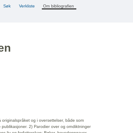
Søk
Verkliste
Om bibliografien
ien
å originalspråket og i oversettelser, både som
e publikasjoner. 2) Parodier over og omdiktninger
ns liv og forfatterskap: Bøker, hovedoppgaver,