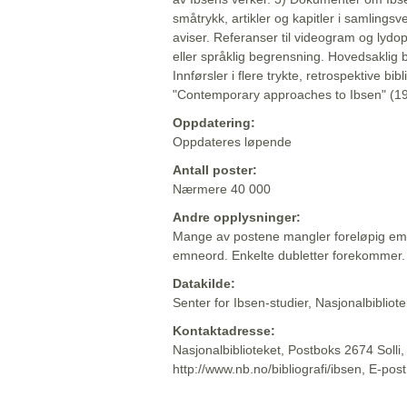
småtrykk, artikler og kapitler i samlingsv
aviser. Referanser til videogram og lydop
eller språklig begrensning. Hovedsaklig 
Innførsler i flere trykte, retrospektive bib
"Contemporary approaches to Ibsen" (19
Oppdatering:
Oppdateres løpende
Antall poster:
Nærmere 40 000
Andre opplysninger:
Mange av postene mangler foreløpig emn
emneord. Enkelte dubletter forekommer.
Datakilde:
Senter for Ibsen-studier, Nasjonalbiblio
Kontaktadresse:
Nasjonalbiblioteket, Postboks 2674 Solli
http://www.nb.no/bibliografi/ibsen, E-pos
Beskrivelsen sist oppdatert: 2022-06-20