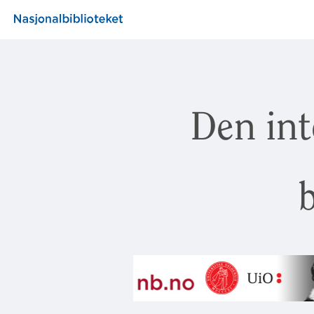
Den int
b