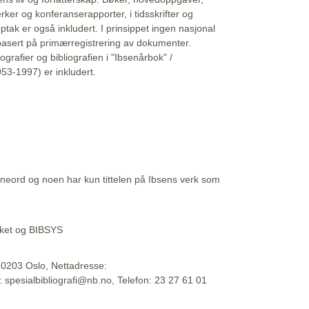
erker og konferanserapporter, i tidsskrifter og
ptak er også inkludert. I prinsippet ingen nasjonal
basert på primærregistrering av dokumenter.
liografier og bibliografien i "Ibsenårbok" /
53-1997) er inkludert.
eord og noen har kun tittelen på Ibsens verk som
teket og BIBSYS
, 0203 Oslo, Nettadresse:
t: spesialbibliografi@nb.no, Telefon: 23 27 61 01
 09:45:34