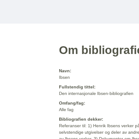
Om bibliograf
Navn:
Ibsen
Fullstendig tittel:
Den internasjonale Ibsen-bibliografien
Omfang/fag:
Alle fag
Bibliografien dekker:
Referanser til: 1) Henrik Ibsens verker p
selvstendige utgivelser og deler av andr
av Ibsens verker. 3) Dokumenter om Ibse