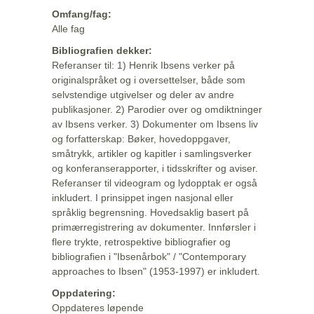
Omfang/fag:
Alle fag
Bibliografien dekker:
Referanser til: 1) Henrik Ibsens verker på
originalspråket og i oversettelser, både som
selvstendige utgivelser og deler av andre
publikasjoner. 2) Parodier over og omdiktninger
av Ibsens verker. 3) Dokumenter om Ibsens liv
og forfatterskap: Bøker, hovedoppgaver,
småtrykk, artikler og kapitler i samlingsverker
og konferanserapporter, i tidsskrifter og aviser.
Referanser til videogram og lydopptak er også
inkludert. I prinsippet ingen nasjonal eller
språklig begrensning. Hovedsaklig basert på
primærregistrering av dokumenter. Innførsler i
flere trykte, retrospektive bibliografier og
bibliografien i "Ibsenårbok" / "Contemporary
approaches to Ibsen" (1953-1997) er inkludert.
Oppdatering:
Oppdateres løpende