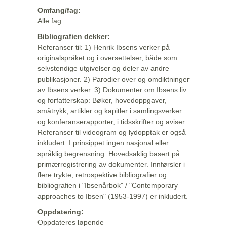
Omfang/fag:
Alle fag
Bibliografien dekker:
Referanser til: 1) Henrik Ibsens verker på
originalspråket og i oversettelser, både som
selvstendige utgivelser og deler av andre
publikasjoner. 2) Parodier over og omdiktninger
av Ibsens verker. 3) Dokumenter om Ibsens liv
og forfatterskap: Bøker, hovedoppgaver,
småtrykk, artikler og kapitler i samlingsverker
og konferanserapporter, i tidsskrifter og aviser.
Referanser til videogram og lydopptak er også
inkludert. I prinsippet ingen nasjonal eller
språklig begrensning. Hovedsaklig basert på
primærregistrering av dokumenter. Innførsler i
flere trykte, retrospektive bibliografier og
bibliografien i "Ibsenårbok" / "Contemporary
approaches to Ibsen" (1953-1997) er inkludert.
Oppdatering:
Oppdateres løpende