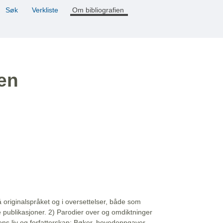
Søk
Verkliste
Om bibliografien
ien
å originalspråket og i oversettelser, både som
e publikasjoner. 2) Parodier over og omdiktninger
ns liv og forfatterskap: Bøker, hovedoppgaver,