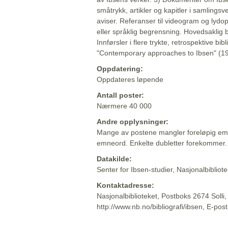
småtrykk, artikler og kapitler i samlingsv
aviser. Referanser til videogram og lydop
eller språklig begrensning. Hovedsaklig 
Innførsler i flere trykte, retrospektive bib
"Contemporary approaches to Ibsen" (19
Oppdatering:
Oppdateres løpende
Antall poster:
Nærmere 40 000
Andre opplysninger:
Mange av postene mangler foreløpig emn
emneord. Enkelte dubletter forekommer.
Datakilde:
Senter for Ibsen-studier, Nasjonalbiblio
Kontaktadresse:
Nasjonalbiblioteket, Postboks 2674 Solli
http://www.nb.no/bibliografi/ibsen, E-pos
Beskrivelsen sist oppdatert: 2022-06-20