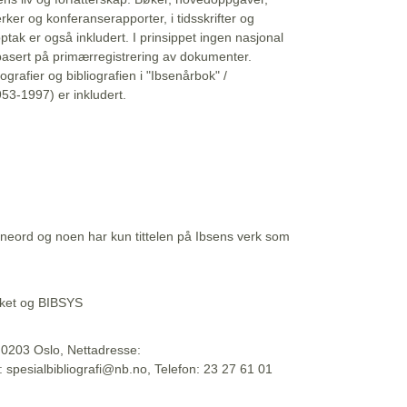
erker og konferanserapporter, i tidsskrifter og
ptak er også inkludert. I prinsippet ingen nasjonal
basert på primærregistrering av dokumenter.
liografier og bibliografien i "Ibsenårbok" /
53-1997) er inkludert.
eord og noen har kun tittelen på Ibsens verk som
teket og BIBSYS
, 0203 Oslo, Nettadresse:
t: spesialbibliografi@nb.no, Telefon: 23 27 61 01
 09:45:34