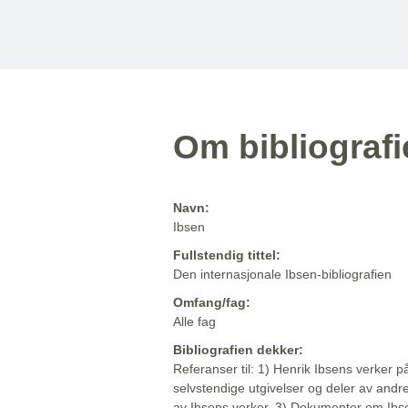
Om bibliograf
Navn:
Ibsen
Fullstendig tittel:
Den internasjonale Ibsen-bibliografien
Omfang/fag:
Alle fag
Bibliografien dekker:
Referanser til: 1) Henrik Ibsens verker p
selvstendige utgivelser og deler av andr
av Ibsens verker. 3) Dokumenter om Ibse