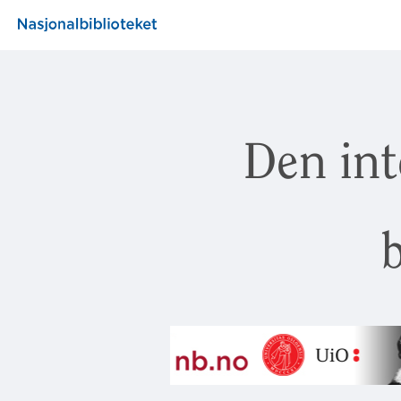
Den int
b