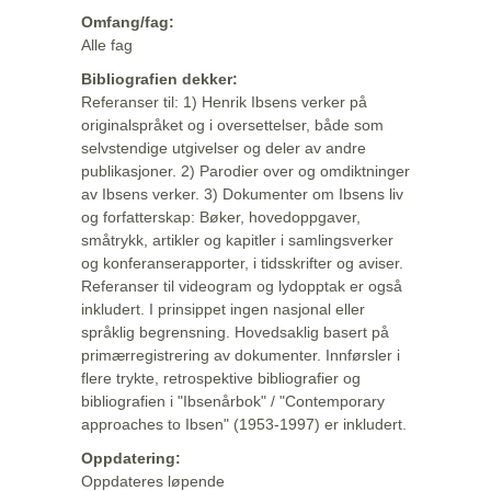
Omfang/fag:
Alle fag
Bibliografien dekker:
Referanser til: 1) Henrik Ibsens verker på
originalspråket og i oversettelser, både som
selvstendige utgivelser og deler av andre
publikasjoner. 2) Parodier over og omdiktninger
av Ibsens verker. 3) Dokumenter om Ibsens liv
og forfatterskap: Bøker, hovedoppgaver,
småtrykk, artikler og kapitler i samlingsverker
og konferanserapporter, i tidsskrifter og aviser.
Referanser til videogram og lydopptak er også
inkludert. I prinsippet ingen nasjonal eller
språklig begrensning. Hovedsaklig basert på
primærregistrering av dokumenter. Innførsler i
flere trykte, retrospektive bibliografier og
bibliografien i "Ibsenårbok" / "Contemporary
approaches to Ibsen" (1953-1997) er inkludert.
Oppdatering:
Oppdateres løpende