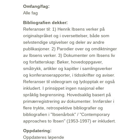
Omfang/fag:
Alle fag
Bibliografien dekker:
Referanser til: 1) Henrik Ibsens verker på
originalspråket og i oversettelser, både som
selvstendige utgivelser og deler av andre
publikasjoner. 2) Parodier over og omdiktninger
av Ibsens verker. 3) Dokumenter om Ibsens liv
og forfatterskap: Bøker, hovedoppgaver,
småtrykk, artikler og kapitler i samlingsverker
og konferanserapporter, i tidsskrifter og aviser.
Referanser til videogram og lydopptak er også
inkludert. I prinsippet ingen nasjonal eller
språklig begrensning. Hovedsaklig basert på
primærregistrering av dokumenter. Innførsler i
flere trykte, retrospektive bibliografier og
bibliografien i "Ibsenårbok" / "Contemporary
approaches to Ibsen" (1953-1997) er inkludert.
Oppdatering:
Oppdateres løpende