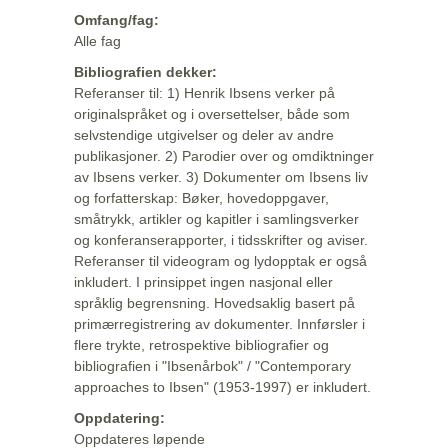
Omfang/fag:
Alle fag
Bibliografien dekker:
Referanser til: 1) Henrik Ibsens verker på
originalspråket og i oversettelser, både som
selvstendige utgivelser og deler av andre
publikasjoner. 2) Parodier over og omdiktninger
av Ibsens verker. 3) Dokumenter om Ibsens liv
og forfatterskap: Bøker, hovedoppgaver,
småtrykk, artikler og kapitler i samlingsverker
og konferanserapporter, i tidsskrifter og aviser.
Referanser til videogram og lydopptak er også
inkludert. I prinsippet ingen nasjonal eller
språklig begrensning. Hovedsaklig basert på
primærregistrering av dokumenter. Innførsler i
flere trykte, retrospektive bibliografier og
bibliografien i "Ibsenårbok" / "Contemporary
approaches to Ibsen" (1953-1997) er inkludert.
Oppdatering:
Oppdateres løpende