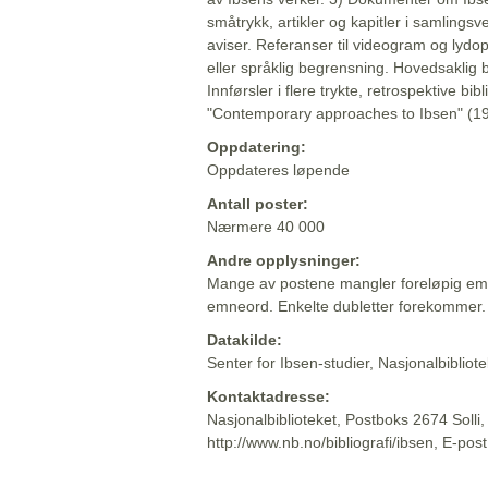
småtrykk, artikler og kapitler i samlingsv
aviser. Referanser til videogram og lydop
eller språklig begrensning. Hovedsaklig 
Innførsler i flere trykte, retrospektive bib
"Contemporary approaches to Ibsen" (19
Oppdatering:
Oppdateres løpende
Antall poster:
Nærmere 40 000
Andre opplysninger:
Mange av postene mangler foreløpig emn
emneord. Enkelte dubletter forekommer.
Datakilde:
Senter for Ibsen-studier, Nasjonalbiblio
Kontaktadresse:
Nasjonalbiblioteket, Postboks 2674 Solli
http://www.nb.no/bibliografi/ibsen, E-pos
Beskrivelsen sist oppdatert: 2022-06-20