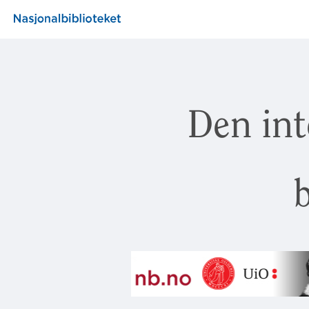
Den int
b