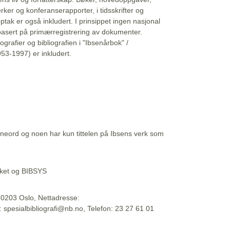
erker og konferanserapporter, i tidsskrifter og
ptak er også inkludert. I prinsippet ingen nasjonal
basert på primærregistrering av dokumenter.
liografier og bibliografien i "Ibsenårbok" /
53-1997) er inkludert.
eord og noen har kun tittelen på Ibsens verk som
teket og BIBSYS
, 0203 Oslo, Nettadresse:
t: spesialbibliografi@nb.no, Telefon: 23 27 61 01
 09:45:34