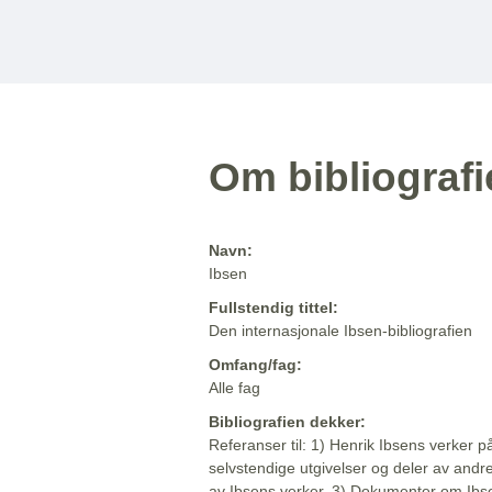
Om bibliograf
Navn:
Ibsen
Fullstendig tittel:
Den internasjonale Ibsen-bibliografien
Omfang/fag:
Alle fag
Bibliografien dekker:
Referanser til: 1) Henrik Ibsens verker p
selvstendige utgivelser og deler av andr
av Ibsens verker. 3) Dokumenter om Ibse