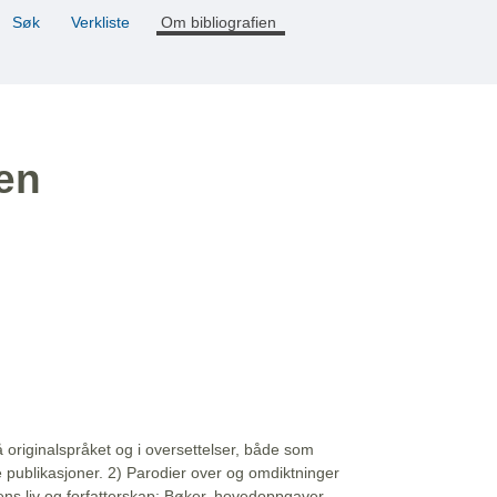
Søk
Verkliste
Om bibliografien
ien
å originalspråket og i oversettelser, både som
e publikasjoner. 2) Parodier over og omdiktninger
ns liv og forfatterskap: Bøker, hovedoppgaver,