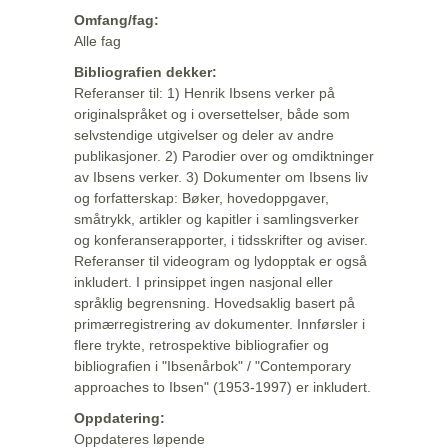
Omfang/fag:
Alle fag
Bibliografien dekker:
Referanser til: 1) Henrik Ibsens verker på
originalspråket og i oversettelser, både som
selvstendige utgivelser og deler av andre
publikasjoner. 2) Parodier over og omdiktninger
av Ibsens verker. 3) Dokumenter om Ibsens liv
og forfatterskap: Bøker, hovedoppgaver,
småtrykk, artikler og kapitler i samlingsverker
og konferanserapporter, i tidsskrifter og aviser.
Referanser til videogram og lydopptak er også
inkludert. I prinsippet ingen nasjonal eller
språklig begrensning. Hovedsaklig basert på
primærregistrering av dokumenter. Innførsler i
flere trykte, retrospektive bibliografier og
bibliografien i "Ibsenårbok" / "Contemporary
approaches to Ibsen" (1953-1997) er inkludert.
Oppdatering:
Oppdateres løpende