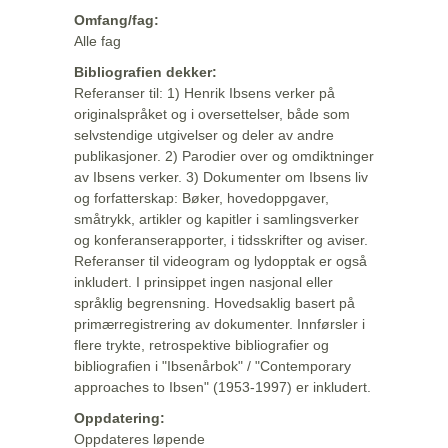
Omfang/fag:
Alle fag
Bibliografien dekker:
Referanser til: 1) Henrik Ibsens verker på
originalspråket og i oversettelser, både som
selvstendige utgivelser og deler av andre
publikasjoner. 2) Parodier over og omdiktninger
av Ibsens verker. 3) Dokumenter om Ibsens liv
og forfatterskap: Bøker, hovedoppgaver,
småtrykk, artikler og kapitler i samlingsverker
og konferanserapporter, i tidsskrifter og aviser.
Referanser til videogram og lydopptak er også
inkludert. I prinsippet ingen nasjonal eller
språklig begrensning. Hovedsaklig basert på
primærregistrering av dokumenter. Innførsler i
flere trykte, retrospektive bibliografier og
bibliografien i "Ibsenårbok" / "Contemporary
approaches to Ibsen" (1953-1997) er inkludert.
Oppdatering:
Oppdateres løpende