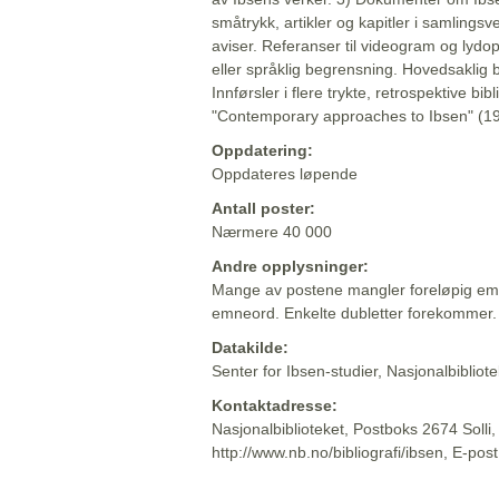
småtrykk, artikler og kapitler i samlingsv
aviser. Referanser til videogram og lydop
eller språklig begrensning. Hovedsaklig 
Innførsler i flere trykte, retrospektive bib
"Contemporary approaches to Ibsen" (19
Oppdatering:
Oppdateres løpende
Antall poster:
Nærmere 40 000
Andre opplysninger:
Mange av postene mangler foreløpig emn
emneord. Enkelte dubletter forekommer.
Datakilde:
Senter for Ibsen-studier, Nasjonalbiblio
Kontaktadresse:
Nasjonalbiblioteket, Postboks 2674 Solli
http://www.nb.no/bibliografi/ibsen, E-pos
Beskrivelsen sist oppdatert: 2022-06-20