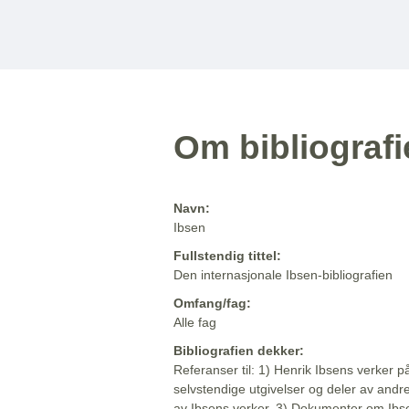
Om bibliograf
Navn:
Ibsen
Fullstendig tittel:
Den internasjonale Ibsen-bibliografien
Omfang/fag:
Alle fag
Bibliografien dekker:
Referanser til: 1) Henrik Ibsens verker p
selvstendige utgivelser og deler av andr
av Ibsens verker. 3) Dokumenter om Ibse