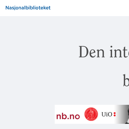
Den int
b