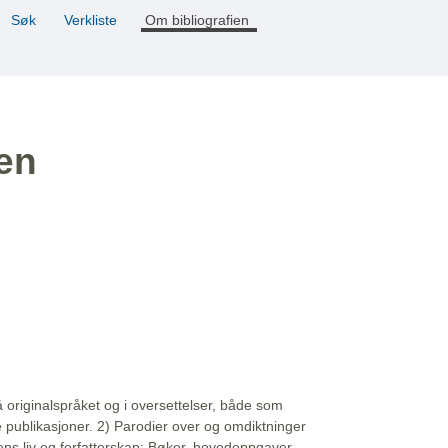
Søk
Verkliste
Om bibliografien
ien
å originalspråket og i oversettelser, både som
e publikasjoner. 2) Parodier over og omdiktninger
ns liv og forfatterskap: Bøker, hovedoppgaver,