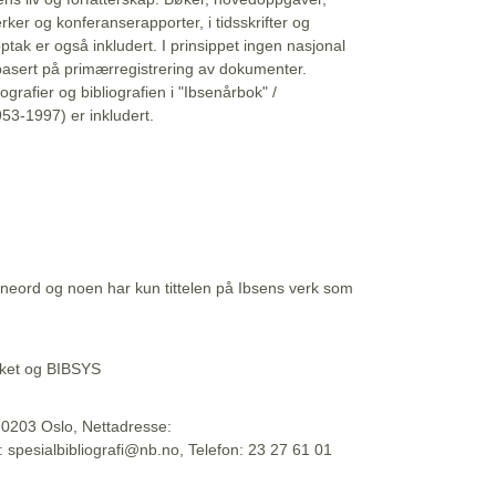
erker og konferanserapporter, i tidsskrifter og
ptak er også inkludert. I prinsippet ingen nasjonal
basert på primærregistrering av dokumenter.
liografier og bibliografien i "Ibsenårbok" /
53-1997) er inkludert.
eord og noen har kun tittelen på Ibsens verk som
teket og BIBSYS
, 0203 Oslo, Nettadresse:
t: spesialbibliografi@nb.no, Telefon: 23 27 61 01
 09:45:34