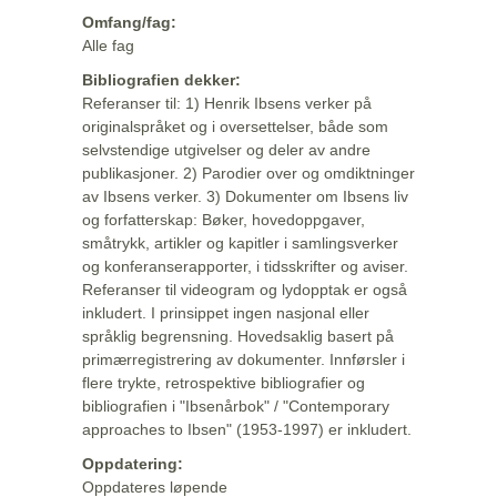
Omfang/fag:
Alle fag
Bibliografien dekker:
Referanser til: 1) Henrik Ibsens verker på
originalspråket og i oversettelser, både som
selvstendige utgivelser og deler av andre
publikasjoner. 2) Parodier over og omdiktninger
av Ibsens verker. 3) Dokumenter om Ibsens liv
og forfatterskap: Bøker, hovedoppgaver,
småtrykk, artikler og kapitler i samlingsverker
og konferanserapporter, i tidsskrifter og aviser.
Referanser til videogram og lydopptak er også
inkludert. I prinsippet ingen nasjonal eller
språklig begrensning. Hovedsaklig basert på
primærregistrering av dokumenter. Innførsler i
flere trykte, retrospektive bibliografier og
bibliografien i "Ibsenårbok" / "Contemporary
approaches to Ibsen" (1953-1997) er inkludert.
Oppdatering:
Oppdateres løpende