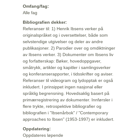
Omfang/fag:
Alle fag
Bibliografien dekker:
Referanser til: 1) Henrik Ibsens verker på
originalspråket og i oversettelser, både som
selvstendige utgivelser og deler av andre
publikasjoner. 2) Parodier over og omdiktninger
av Ibsens verker. 3) Dokumenter om Ibsens liv
og forfatterskap: Bøker, hovedoppgaver,
småtrykk, artikler og kapitler i samlingsverker
og konferanserapporter, i tidsskrifter og aviser.
Referanser til videogram og lydopptak er også
inkludert. I prinsippet ingen nasjonal eller
språklig begrensning. Hovedsaklig basert på
primærregistrering av dokumenter. Innførsler i
flere trykte, retrospektive bibliografier og
bibliografien i "Ibsenårbok" / "Contemporary
approaches to Ibsen" (1953-1997) er inkludert.
Oppdatering:
Oppdateres løpende