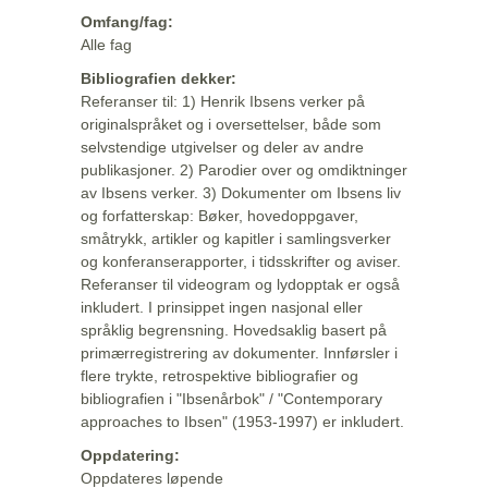
Omfang/fag:
Alle fag
Bibliografien dekker:
Referanser til: 1) Henrik Ibsens verker på
originalspråket og i oversettelser, både som
selvstendige utgivelser og deler av andre
publikasjoner. 2) Parodier over og omdiktninger
av Ibsens verker. 3) Dokumenter om Ibsens liv
og forfatterskap: Bøker, hovedoppgaver,
småtrykk, artikler og kapitler i samlingsverker
og konferanserapporter, i tidsskrifter og aviser.
Referanser til videogram og lydopptak er også
inkludert. I prinsippet ingen nasjonal eller
språklig begrensning. Hovedsaklig basert på
primærregistrering av dokumenter. Innførsler i
flere trykte, retrospektive bibliografier og
bibliografien i "Ibsenårbok" / "Contemporary
approaches to Ibsen" (1953-1997) er inkludert.
Oppdatering:
Oppdateres løpende