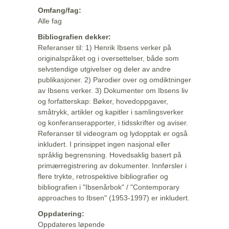
Omfang/fag:
Alle fag
Bibliografien dekker:
Referanser til: 1) Henrik Ibsens verker på
originalspråket og i oversettelser, både som
selvstendige utgivelser og deler av andre
publikasjoner. 2) Parodier over og omdiktninger
av Ibsens verker. 3) Dokumenter om Ibsens liv
og forfatterskap: Bøker, hovedoppgaver,
småtrykk, artikler og kapitler i samlingsverker
og konferanserapporter, i tidsskrifter og aviser.
Referanser til videogram og lydopptak er også
inkludert. I prinsippet ingen nasjonal eller
språklig begrensning. Hovedsaklig basert på
primærregistrering av dokumenter. Innførsler i
flere trykte, retrospektive bibliografier og
bibliografien i "Ibsenårbok" / "Contemporary
approaches to Ibsen" (1953-1997) er inkludert.
Oppdatering:
Oppdateres løpende