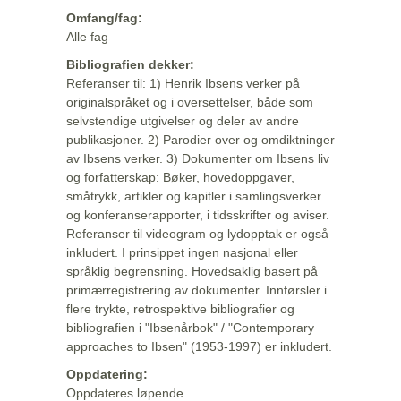
Omfang/fag:
Alle fag
Bibliografien dekker:
Referanser til: 1) Henrik Ibsens verker på
originalspråket og i oversettelser, både som
selvstendige utgivelser og deler av andre
publikasjoner. 2) Parodier over og omdiktninger
av Ibsens verker. 3) Dokumenter om Ibsens liv
og forfatterskap: Bøker, hovedoppgaver,
småtrykk, artikler og kapitler i samlingsverker
og konferanserapporter, i tidsskrifter og aviser.
Referanser til videogram og lydopptak er også
inkludert. I prinsippet ingen nasjonal eller
språklig begrensning. Hovedsaklig basert på
primærregistrering av dokumenter. Innførsler i
flere trykte, retrospektive bibliografier og
bibliografien i "Ibsenårbok" / "Contemporary
approaches to Ibsen" (1953-1997) er inkludert.
Oppdatering:
Oppdateres løpende