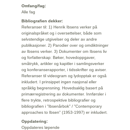
Omfang/fag:
Alle fag
Bibliografien dekker:
Referanser til: 1) Henrik Ibsens verker på
originalspråket og i oversettelser, både som
selvstendige utgivelser og deler av andre
publikasjoner. 2) Parodier over og omdiktninger
av Ibsens verker. 3) Dokumenter om Ibsens liv
og forfatterskap: Bøker, hovedoppgaver,
småtrykk, artikler og kapitler i samlingsverker
og konferanserapporter, i tidsskrifter og aviser.
Referanser til videogram og lydopptak er også
inkludert. I prinsippet ingen nasjonal eller
språklig begrensning. Hovedsaklig basert på
primærregistrering av dokumenter. Innførsler i
flere trykte, retrospektive bibliografier og
bibliografien i "Ibsenårbok" / "Contemporary
approaches to Ibsen" (1953-1997) er inkludert.
Oppdatering:
Oppdateres løpende