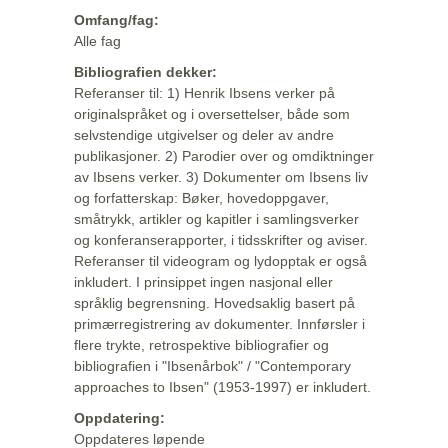
Omfang/fag:
Alle fag
Bibliografien dekker:
Referanser til: 1) Henrik Ibsens verker på
originalspråket og i oversettelser, både som
selvstendige utgivelser og deler av andre
publikasjoner. 2) Parodier over og omdiktninger
av Ibsens verker. 3) Dokumenter om Ibsens liv
og forfatterskap: Bøker, hovedoppgaver,
småtrykk, artikler og kapitler i samlingsverker
og konferanserapporter, i tidsskrifter og aviser.
Referanser til videogram og lydopptak er også
inkludert. I prinsippet ingen nasjonal eller
språklig begrensning. Hovedsaklig basert på
primærregistrering av dokumenter. Innførsler i
flere trykte, retrospektive bibliografier og
bibliografien i "Ibsenårbok" / "Contemporary
approaches to Ibsen" (1953-1997) er inkludert.
Oppdatering:
Oppdateres løpende