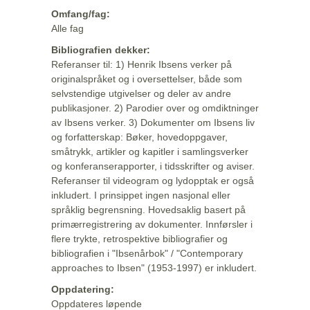
Omfang/fag:
Alle fag
Bibliografien dekker:
Referanser til: 1) Henrik Ibsens verker på
originalspråket og i oversettelser, både som
selvstendige utgivelser og deler av andre
publikasjoner. 2) Parodier over og omdiktninger
av Ibsens verker. 3) Dokumenter om Ibsens liv
og forfatterskap: Bøker, hovedoppgaver,
småtrykk, artikler og kapitler i samlingsverker
og konferanserapporter, i tidsskrifter og aviser.
Referanser til videogram og lydopptak er også
inkludert. I prinsippet ingen nasjonal eller
språklig begrensning. Hovedsaklig basert på
primærregistrering av dokumenter. Innførsler i
flere trykte, retrospektive bibliografier og
bibliografien i "Ibsenårbok" / "Contemporary
approaches to Ibsen" (1953-1997) er inkludert.
Oppdatering:
Oppdateres løpende