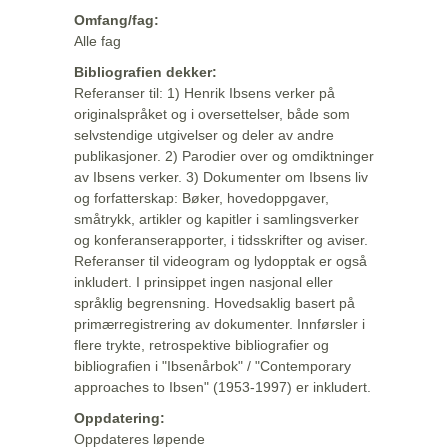
Omfang/fag:
Alle fag
Bibliografien dekker:
Referanser til: 1) Henrik Ibsens verker på
originalspråket og i oversettelser, både som
selvstendige utgivelser og deler av andre
publikasjoner. 2) Parodier over og omdiktninger
av Ibsens verker. 3) Dokumenter om Ibsens liv
og forfatterskap: Bøker, hovedoppgaver,
småtrykk, artikler og kapitler i samlingsverker
og konferanserapporter, i tidsskrifter og aviser.
Referanser til videogram og lydopptak er også
inkludert. I prinsippet ingen nasjonal eller
språklig begrensning. Hovedsaklig basert på
primærregistrering av dokumenter. Innførsler i
flere trykte, retrospektive bibliografier og
bibliografien i "Ibsenårbok" / "Contemporary
approaches to Ibsen" (1953-1997) er inkludert.
Oppdatering:
Oppdateres løpende