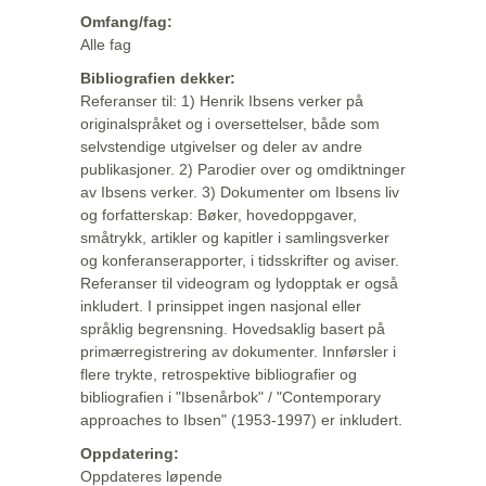
Omfang/fag:
Alle fag
Bibliografien dekker:
Referanser til: 1) Henrik Ibsens verker på
originalspråket og i oversettelser, både som
selvstendige utgivelser og deler av andre
publikasjoner. 2) Parodier over og omdiktninger
av Ibsens verker. 3) Dokumenter om Ibsens liv
og forfatterskap: Bøker, hovedoppgaver,
småtrykk, artikler og kapitler i samlingsverker
og konferanserapporter, i tidsskrifter og aviser.
Referanser til videogram og lydopptak er også
inkludert. I prinsippet ingen nasjonal eller
språklig begrensning. Hovedsaklig basert på
primærregistrering av dokumenter. Innførsler i
flere trykte, retrospektive bibliografier og
bibliografien i "Ibsenårbok" / "Contemporary
approaches to Ibsen" (1953-1997) er inkludert.
Oppdatering:
Oppdateres løpende