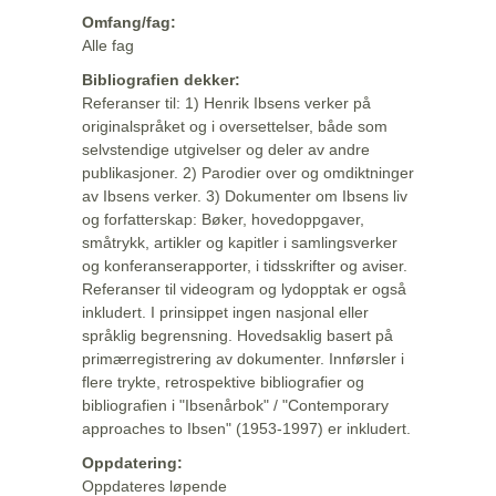
Omfang/fag:
Alle fag
Bibliografien dekker:
Referanser til: 1) Henrik Ibsens verker på
originalspråket og i oversettelser, både som
selvstendige utgivelser og deler av andre
publikasjoner. 2) Parodier over og omdiktninger
av Ibsens verker. 3) Dokumenter om Ibsens liv
og forfatterskap: Bøker, hovedoppgaver,
småtrykk, artikler og kapitler i samlingsverker
og konferanserapporter, i tidsskrifter og aviser.
Referanser til videogram og lydopptak er også
inkludert. I prinsippet ingen nasjonal eller
språklig begrensning. Hovedsaklig basert på
primærregistrering av dokumenter. Innførsler i
flere trykte, retrospektive bibliografier og
bibliografien i "Ibsenårbok" / "Contemporary
approaches to Ibsen" (1953-1997) er inkludert.
Oppdatering:
Oppdateres løpende