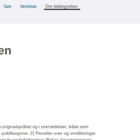
Søk
Verkliste
Om bibliografien
ien
å originalspråket og i oversettelser, både som
e publikasjoner. 2) Parodier over og omdiktninger
ns liv og forfatterskap: Bøker, hovedoppgaver,