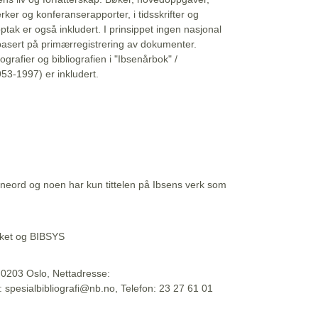
erker og konferanserapporter, i tidsskrifter og
ptak er også inkludert. I prinsippet ingen nasjonal
basert på primærregistrering av dokumenter.
liografier og bibliografien i "Ibsenårbok" /
53-1997) er inkludert.
eord og noen har kun tittelen på Ibsens verk som
teket og BIBSYS
, 0203 Oslo, Nettadresse:
t: spesialbibliografi@nb.no, Telefon: 23 27 61 01
 09:45:34