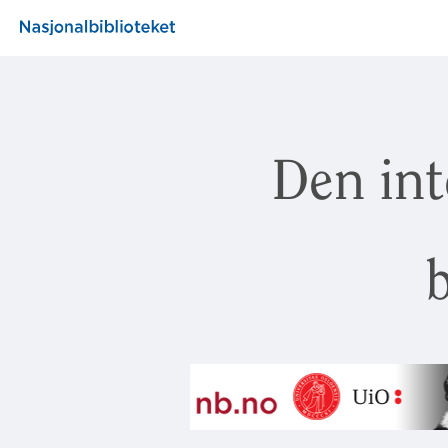
Den int
b