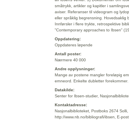
småtrykk, artikler og kapitler i samlingsv
aviser. Referanser til videogram og lydop
eller språklig begrensning. Hovedsaklig 
Innførsler i flere trykte, retrospektive bib
"Contemporary approaches to Ibsen" (19
Oppdatering:
Oppdateres løpende
Antall poster:
Nærmere 40 000
Andre opplysninger:
Mange av postene mangler foreløpig emn
emneord. Enkelte dubletter forekommer.
Datakilde:
Senter for Ibsen-studier, Nasjonalbiblio
Kontaktadresse:
Nasjonalbiblioteket, Postboks 2674 Solli
http://www.nb.no/bibliografi/ibsen, E-pos
Beskrivelsen sist oppdatert: 2022-06-20