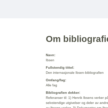
Om bibliograf
Navn:
Ibsen
Fullstendig tittel:
Den internasjonale Ibsen-bibliografien
Omfang/fag:
Alle fag
Bibliografien dekker:
Referanser til: 1) Henrik Ibsens verker p
selvstendige utgivelser og deler av andr
av Ibsens verker. 3) Dokumenter om Ibse