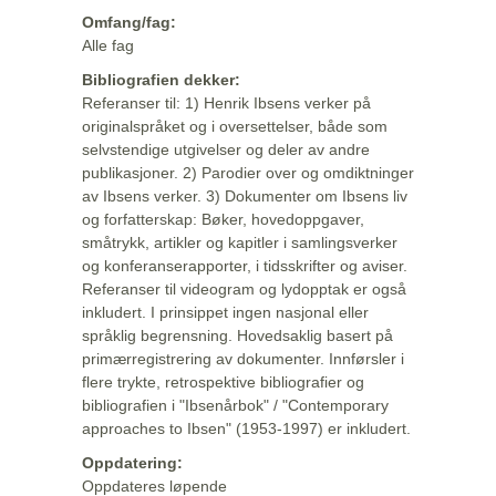
Omfang/fag:
Alle fag
Bibliografien dekker:
Referanser til: 1) Henrik Ibsens verker på
originalspråket og i oversettelser, både som
selvstendige utgivelser og deler av andre
publikasjoner. 2) Parodier over og omdiktninger
av Ibsens verker. 3) Dokumenter om Ibsens liv
og forfatterskap: Bøker, hovedoppgaver,
småtrykk, artikler og kapitler i samlingsverker
og konferanserapporter, i tidsskrifter og aviser.
Referanser til videogram og lydopptak er også
inkludert. I prinsippet ingen nasjonal eller
språklig begrensning. Hovedsaklig basert på
primærregistrering av dokumenter. Innførsler i
flere trykte, retrospektive bibliografier og
bibliografien i "Ibsenårbok" / "Contemporary
approaches to Ibsen" (1953-1997) er inkludert.
Oppdatering:
Oppdateres løpende