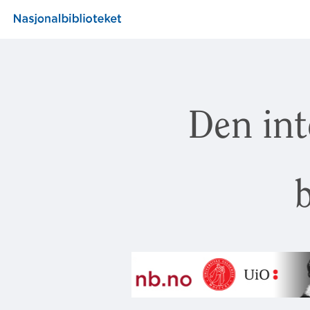
Den int
b