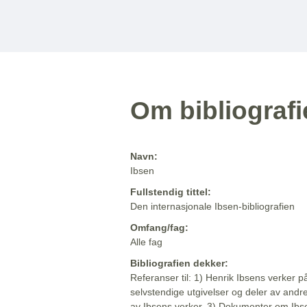
Om bibliograf
Navn:
Ibsen
Fullstendig tittel:
Den internasjonale Ibsen-bibliografien
Omfang/fag:
Alle fag
Bibliografien dekker:
Referanser til: 1) Henrik Ibsens verker p
selvstendige utgivelser og deler av andr
av Ibsens verker. 3) Dokumenter om Ibse