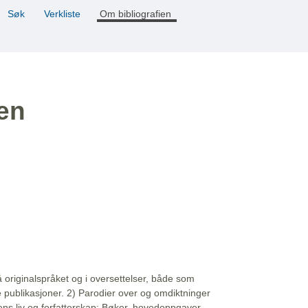
Søk
Verkliste
Om bibliografien
ien
å originalspråket og i oversettelser, både som
e publikasjoner. 2) Parodier over og omdiktninger
ns liv og forfatterskap: Bøker, hovedoppgaver,