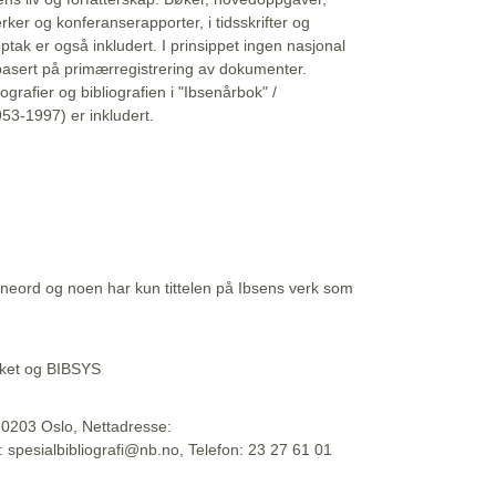
erker og konferanserapporter, i tidsskrifter og
ptak er også inkludert. I prinsippet ingen nasjonal
basert på primærregistrering av dokumenter.
liografier og bibliografien i "Ibsenårbok" /
53-1997) er inkludert.
eord og noen har kun tittelen på Ibsens verk som
teket og BIBSYS
, 0203 Oslo, Nettadresse:
t: spesialbibliografi@nb.no, Telefon: 23 27 61 01
 09:45:34