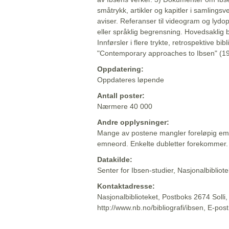
småtrykk, artikler og kapitler i samlingsv
aviser. Referanser til videogram og lydop
eller språklig begrensning. Hovedsaklig 
Innførsler i flere trykte, retrospektive bib
"Contemporary approaches to Ibsen" (19
Oppdatering:
Oppdateres løpende
Antall poster:
Nærmere 40 000
Andre opplysninger:
Mange av postene mangler foreløpig emn
emneord. Enkelte dubletter forekommer.
Datakilde:
Senter for Ibsen-studier, Nasjonalbiblio
Kontaktadresse:
Nasjonalbiblioteket, Postboks 2674 Solli
http://www.nb.no/bibliografi/ibsen, E-pos
Beskrivelsen sist oppdatert: 2022-06-20