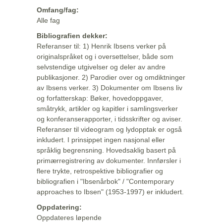
Omfang/fag:
Alle fag
Bibliografien dekker:
Referanser til: 1) Henrik Ibsens verker på
originalspråket og i oversettelser, både som
selvstendige utgivelser og deler av andre
publikasjoner. 2) Parodier over og omdiktninger
av Ibsens verker. 3) Dokumenter om Ibsens liv
og forfatterskap: Bøker, hovedoppgaver,
småtrykk, artikler og kapitler i samlingsverker
og konferanserapporter, i tidsskrifter og aviser.
Referanser til videogram og lydopptak er også
inkludert. I prinsippet ingen nasjonal eller
språklig begrensning. Hovedsaklig basert på
primærregistrering av dokumenter. Innførsler i
flere trykte, retrospektive bibliografier og
bibliografien i "Ibsenårbok" / "Contemporary
approaches to Ibsen" (1953-1997) er inkludert.
Oppdatering:
Oppdateres løpende