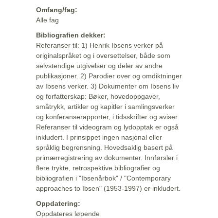
Omfang/fag:
Alle fag
Bibliografien dekker:
Referanser til: 1) Henrik Ibsens verker på
originalspråket og i oversettelser, både som
selvstendige utgivelser og deler av andre
publikasjoner. 2) Parodier over og omdiktninger
av Ibsens verker. 3) Dokumenter om Ibsens liv
og forfatterskap: Bøker, hovedoppgaver,
småtrykk, artikler og kapitler i samlingsverker
og konferanserapporter, i tidsskrifter og aviser.
Referanser til videogram og lydopptak er også
inkludert. I prinsippet ingen nasjonal eller
språklig begrensning. Hovedsaklig basert på
primærregistrering av dokumenter. Innførsler i
flere trykte, retrospektive bibliografier og
bibliografien i "Ibsenårbok" / "Contemporary
approaches to Ibsen" (1953-1997) er inkludert.
Oppdatering:
Oppdateres løpende