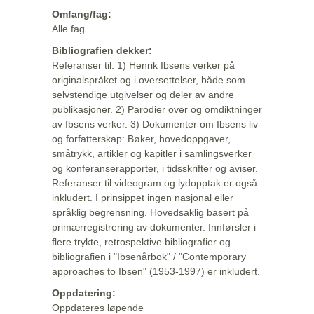
Omfang/fag:
Alle fag
Bibliografien dekker:
Referanser til: 1) Henrik Ibsens verker på
originalspråket og i oversettelser, både som
selvstendige utgivelser og deler av andre
publikasjoner. 2) Parodier over og omdiktninger
av Ibsens verker. 3) Dokumenter om Ibsens liv
og forfatterskap: Bøker, hovedoppgaver,
småtrykk, artikler og kapitler i samlingsverker
og konferanserapporter, i tidsskrifter og aviser.
Referanser til videogram og lydopptak er også
inkludert. I prinsippet ingen nasjonal eller
språklig begrensning. Hovedsaklig basert på
primærregistrering av dokumenter. Innførsler i
flere trykte, retrospektive bibliografier og
bibliografien i "Ibsenårbok" / "Contemporary
approaches to Ibsen" (1953-1997) er inkludert.
Oppdatering:
Oppdateres løpende