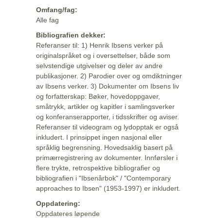
Omfang/fag:
Alle fag
Bibliografien dekker:
Referanser til: 1) Henrik Ibsens verker på
originalspråket og i oversettelser, både som
selvstendige utgivelser og deler av andre
publikasjoner. 2) Parodier over og omdiktninger
av Ibsens verker. 3) Dokumenter om Ibsens liv
og forfatterskap: Bøker, hovedoppgaver,
småtrykk, artikler og kapitler i samlingsverker
og konferanserapporter, i tidsskrifter og aviser.
Referanser til videogram og lydopptak er også
inkludert. I prinsippet ingen nasjonal eller
språklig begrensning. Hovedsaklig basert på
primærregistrering av dokumenter. Innførsler i
flere trykte, retrospektive bibliografier og
bibliografien i "Ibsenårbok" / "Contemporary
approaches to Ibsen" (1953-1997) er inkludert.
Oppdatering:
Oppdateres løpende