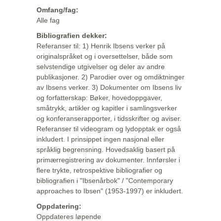
Omfang/fag:
Alle fag
Bibliografien dekker:
Referanser til: 1) Henrik Ibsens verker på
originalspråket og i oversettelser, både som
selvstendige utgivelser og deler av andre
publikasjoner. 2) Parodier over og omdiktninger
av Ibsens verker. 3) Dokumenter om Ibsens liv
og forfatterskap: Bøker, hovedoppgaver,
småtrykk, artikler og kapitler i samlingsverker
og konferanserapporter, i tidsskrifter og aviser.
Referanser til videogram og lydopptak er også
inkludert. I prinsippet ingen nasjonal eller
språklig begrensning. Hovedsaklig basert på
primærregistrering av dokumenter. Innførsler i
flere trykte, retrospektive bibliografier og
bibliografien i "Ibsenårbok" / "Contemporary
approaches to Ibsen" (1953-1997) er inkludert.
Oppdatering:
Oppdateres løpende