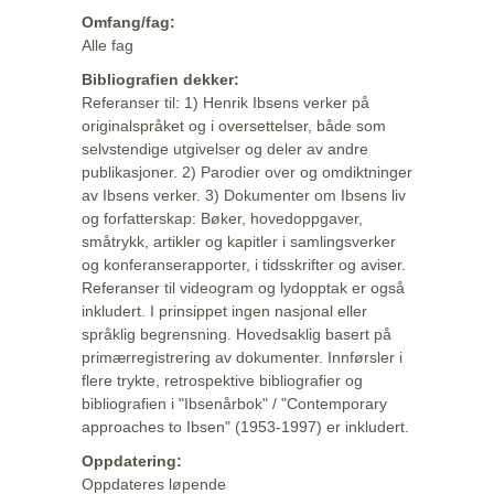
Omfang/fag:
Alle fag
Bibliografien dekker:
Referanser til: 1) Henrik Ibsens verker på
originalspråket og i oversettelser, både som
selvstendige utgivelser og deler av andre
publikasjoner. 2) Parodier over og omdiktninger
av Ibsens verker. 3) Dokumenter om Ibsens liv
og forfatterskap: Bøker, hovedoppgaver,
småtrykk, artikler og kapitler i samlingsverker
og konferanserapporter, i tidsskrifter og aviser.
Referanser til videogram og lydopptak er også
inkludert. I prinsippet ingen nasjonal eller
språklig begrensning. Hovedsaklig basert på
primærregistrering av dokumenter. Innførsler i
flere trykte, retrospektive bibliografier og
bibliografien i "Ibsenårbok" / "Contemporary
approaches to Ibsen" (1953-1997) er inkludert.
Oppdatering:
Oppdateres løpende