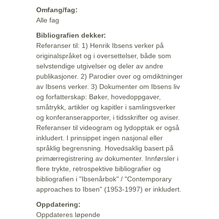
Omfang/fag:
Alle fag
Bibliografien dekker:
Referanser til: 1) Henrik Ibsens verker på
originalspråket og i oversettelser, både som
selvstendige utgivelser og deler av andre
publikasjoner. 2) Parodier over og omdiktninger
av Ibsens verker. 3) Dokumenter om Ibsens liv
og forfatterskap: Bøker, hovedoppgaver,
småtrykk, artikler og kapitler i samlingsverker
og konferanserapporter, i tidsskrifter og aviser.
Referanser til videogram og lydopptak er også
inkludert. I prinsippet ingen nasjonal eller
språklig begrensning. Hovedsaklig basert på
primærregistrering av dokumenter. Innførsler i
flere trykte, retrospektive bibliografier og
bibliografien i "Ibsenårbok" / "Contemporary
approaches to Ibsen" (1953-1997) er inkludert.
Oppdatering:
Oppdateres løpende