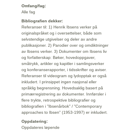
Omfang/fag:
Alle fag
Bibliografien dekker:
Referanser til: 1) Henrik Ibsens verker på
originalspråket og i oversettelser, både som
selvstendige utgivelser og deler av andre
publikasjoner. 2) Parodier over og omdiktninger
av Ibsens verker. 3) Dokumenter om Ibsens liv
og forfatterskap: Bøker, hovedoppgaver,
småtrykk, artikler og kapitler i samlingsverker
og konferanserapporter, i tidsskrifter og aviser.
Referanser til videogram og lydopptak er også
inkludert. I prinsippet ingen nasjonal eller
språklig begrensning. Hovedsaklig basert på
primærregistrering av dokumenter. Innførsler i
flere trykte, retrospektive bibliografier og
bibliografien i "Ibsenårbok" / "Contemporary
approaches to Ibsen" (1953-1997) er inkludert.
Oppdatering:
Oppdateres løpende