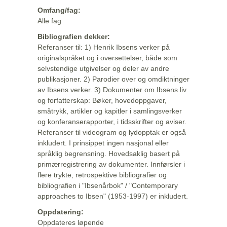
Omfang/fag:
Alle fag
Bibliografien dekker:
Referanser til: 1) Henrik Ibsens verker på
originalspråket og i oversettelser, både som
selvstendige utgivelser og deler av andre
publikasjoner. 2) Parodier over og omdiktninger
av Ibsens verker. 3) Dokumenter om Ibsens liv
og forfatterskap: Bøker, hovedoppgaver,
småtrykk, artikler og kapitler i samlingsverker
og konferanserapporter, i tidsskrifter og aviser.
Referanser til videogram og lydopptak er også
inkludert. I prinsippet ingen nasjonal eller
språklig begrensning. Hovedsaklig basert på
primærregistrering av dokumenter. Innførsler i
flere trykte, retrospektive bibliografier og
bibliografien i "Ibsenårbok" / "Contemporary
approaches to Ibsen" (1953-1997) er inkludert.
Oppdatering:
Oppdateres løpende