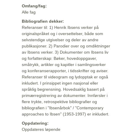
Omfang/fag:
Alle fag
Bibliografien dekker:
Referanser til: 1) Henrik Ibsens verker på
originalspråket og i oversettelser, både som
selvstendige utgivelser og deler av andre
publikasjoner. 2) Parodier over og omdiktninger
av Ibsens verker. 3) Dokumenter om Ibsens liv
og forfatterskap: Bøker, hovedoppgaver,
småtrykk, artikler og kapitler i samlingsverker
og konferanserapporter, i tidsskrifter og aviser.
Referanser til videogram og lydopptak er også
inkludert. I prinsippet ingen nasjonal eller
språklig begrensning. Hovedsaklig basert på
primærregistrering av dokumenter. Innførsler i
flere trykte, retrospektive bibliografier og
bibliografien i "Ibsenårbok" / "Contemporary
approaches to Ibsen" (1953-1997) er inkludert.
Oppdatering:
Oppdateres løpende