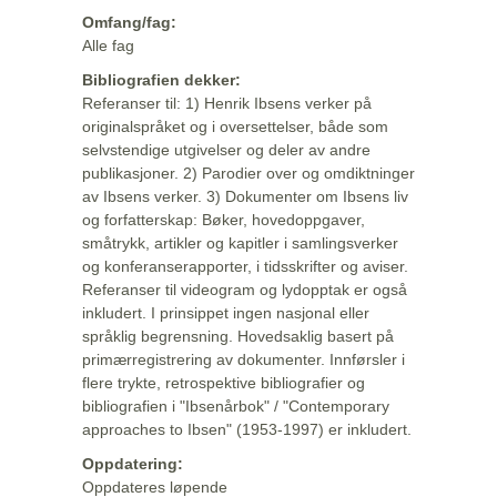
Omfang/fag:
Alle fag
Bibliografien dekker:
Referanser til: 1) Henrik Ibsens verker på
originalspråket og i oversettelser, både som
selvstendige utgivelser og deler av andre
publikasjoner. 2) Parodier over og omdiktninger
av Ibsens verker. 3) Dokumenter om Ibsens liv
og forfatterskap: Bøker, hovedoppgaver,
småtrykk, artikler og kapitler i samlingsverker
og konferanserapporter, i tidsskrifter og aviser.
Referanser til videogram og lydopptak er også
inkludert. I prinsippet ingen nasjonal eller
språklig begrensning. Hovedsaklig basert på
primærregistrering av dokumenter. Innførsler i
flere trykte, retrospektive bibliografier og
bibliografien i "Ibsenårbok" / "Contemporary
approaches to Ibsen" (1953-1997) er inkludert.
Oppdatering:
Oppdateres løpende