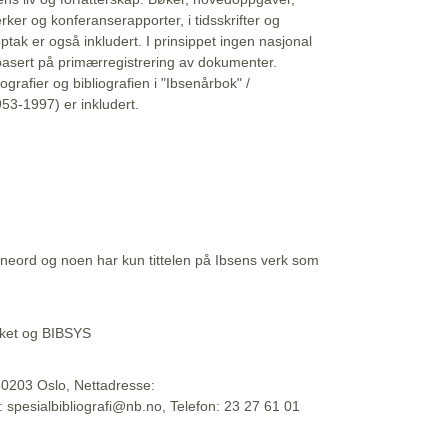
erker og konferanserapporter, i tidsskrifter og
ptak er også inkludert. I prinsippet ingen nasjonal
basert på primærregistrering av dokumenter.
liografier og bibliografien i "Ibsenårbok" /
53-1997) er inkludert.
eord og noen har kun tittelen på Ibsens verk som
teket og BIBSYS
, 0203 Oslo, Nettadresse:
t: spesialbibliografi@nb.no, Telefon: 23 27 61 01
 09:45:34