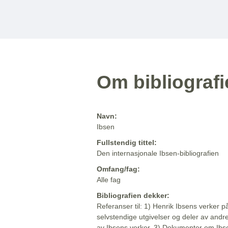
Om bibliograf
Navn:
Ibsen
Fullstendig tittel:
Den internasjonale Ibsen-bibliografien
Omfang/fag:
Alle fag
Bibliografien dekker:
Referanser til: 1) Henrik Ibsens verker p
selvstendige utgivelser og deler av andr
av Ibsens verker. 3) Dokumenter om Ibse