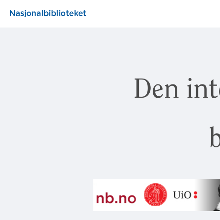
Den int
b