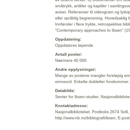
småtrykk, artikler og kapitler i samlingsv
aviser. Referanser til videogram og lydop
eller språklig begrensning. Hovedsaklig 
Innførsler i flere trykte, retrospektive bib
"Contemporary approaches to Ibsen" (19
Oppdatering:
Oppdateres løpende
Antall poster:
Nærmere 40 000
Andre opplysninger:
Mange av postene mangler foreløpig emn
emneord. Enkelte dubletter forekommer.
Datakilde:
Senter for Ibsen-studier, Nasjonalbiblio
Kontaktadresse:
Nasjonalbiblioteket, Postboks 2674 Solli
http://www.nb.no/bibliografi/ibsen, E-pos
Beskrivelsen sist oppdatert: 2022-06-20