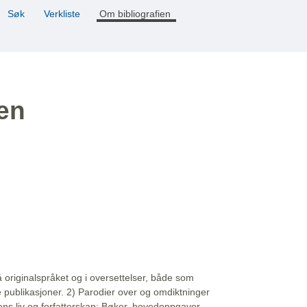
Søk
Verkliste
Om bibliografien
ien
å originalspråket og i oversettelser, både som
e publikasjoner. 2) Parodier over og omdiktninger
ns liv og forfatterskap: Bøker, hovedoppgaver,