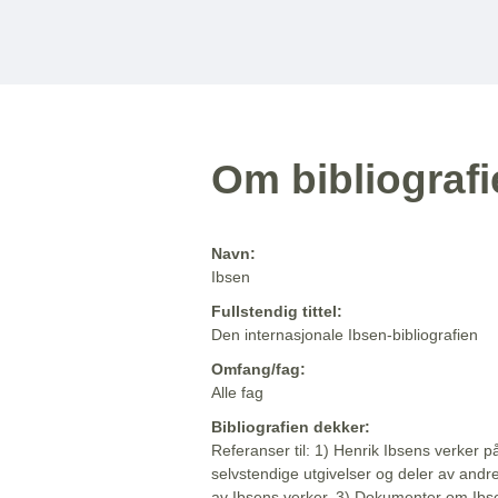
Om bibliograf
Navn:
Ibsen
Fullstendig tittel:
Den internasjonale Ibsen-bibliografien
Omfang/fag:
Alle fag
Bibliografien dekker:
Referanser til: 1) Henrik Ibsens verker p
selvstendige utgivelser og deler av andr
av Ibsens verker. 3) Dokumenter om Ibse