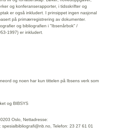
erker og konferanserapporter, i tidsskrifter og
ptak er også inkludert. I prinsippet ingen nasjonal
basert på primærregistrering av dokumenter.
liografier og bibliografien i "Ibsenårbok" /
53-1997) er inkludert.
eord og noen har kun tittelen på Ibsens verk som
teket og BIBSYS
, 0203 Oslo, Nettadresse:
t: spesialbibliografi@nb.no, Telefon: 23 27 61 01
 09:45:34