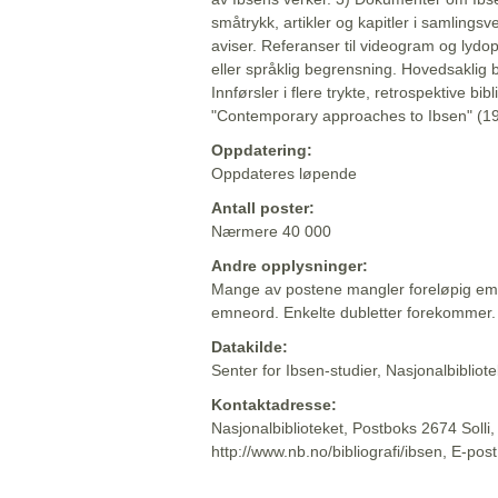
småtrykk, artikler og kapitler i samlingsv
aviser. Referanser til videogram og lydop
eller språklig begrensning. Hovedsaklig 
Innførsler i flere trykte, retrospektive bib
"Contemporary approaches to Ibsen" (19
Oppdatering:
Oppdateres løpende
Antall poster:
Nærmere 40 000
Andre opplysninger:
Mange av postene mangler foreløpig emn
emneord. Enkelte dubletter forekommer.
Datakilde:
Senter for Ibsen-studier, Nasjonalbiblio
Kontaktadresse:
Nasjonalbiblioteket, Postboks 2674 Solli
http://www.nb.no/bibliografi/ibsen, E-pos
Beskrivelsen sist oppdatert: 2022-06-20