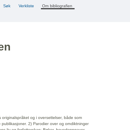
Søk
Verkliste
Om bibliografien
ien
å originalspråket og i oversettelser, både som
e publikasjoner. 2) Parodier over og omdiktninger
ns liv og forfatterskap: Bøker, hovedoppgaver,