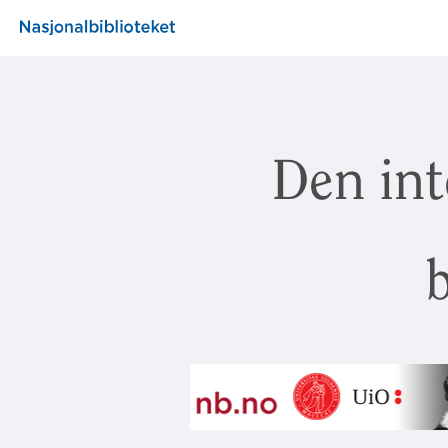
Den int
b