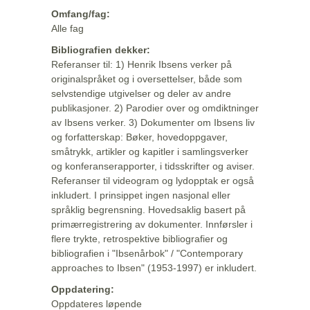
Omfang/fag:
Alle fag
Bibliografien dekker:
Referanser til: 1) Henrik Ibsens verker på
originalspråket og i oversettelser, både som
selvstendige utgivelser og deler av andre
publikasjoner. 2) Parodier over og omdiktninger
av Ibsens verker. 3) Dokumenter om Ibsens liv
og forfatterskap: Bøker, hovedoppgaver,
småtrykk, artikler og kapitler i samlingsverker
og konferanserapporter, i tidsskrifter og aviser.
Referanser til videogram og lydopptak er også
inkludert. I prinsippet ingen nasjonal eller
språklig begrensning. Hovedsaklig basert på
primærregistrering av dokumenter. Innførsler i
flere trykte, retrospektive bibliografier og
bibliografien i "Ibsenårbok" / "Contemporary
approaches to Ibsen" (1953-1997) er inkludert.
Oppdatering:
Oppdateres løpende