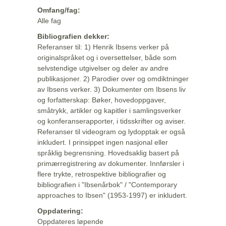
Omfang/fag:
Alle fag
Bibliografien dekker:
Referanser til: 1) Henrik Ibsens verker på
originalspråket og i oversettelser, både som
selvstendige utgivelser og deler av andre
publikasjoner. 2) Parodier over og omdiktninger
av Ibsens verker. 3) Dokumenter om Ibsens liv
og forfatterskap: Bøker, hovedoppgaver,
småtrykk, artikler og kapitler i samlingsverker
og konferanserapporter, i tidsskrifter og aviser.
Referanser til videogram og lydopptak er også
inkludert. I prinsippet ingen nasjonal eller
språklig begrensning. Hovedsaklig basert på
primærregistrering av dokumenter. Innførsler i
flere trykte, retrospektive bibliografier og
bibliografien i "Ibsenårbok" / "Contemporary
approaches to Ibsen" (1953-1997) er inkludert.
Oppdatering:
Oppdateres løpende